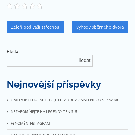
Navigace
Zeleň pod vaší střechou
Výhody sběrného dvora
pro
příspěvek
Hledat
Hledat
Nejnovější příspěvky
UMĚLÁ INTELIGENCE, TO JE I CLAUDE A ASISTENT OD SEZNAMU
NEZAPOMÍNEJTE NA LEGENDY TENISU!
FENOMÉN INSTAGRAM