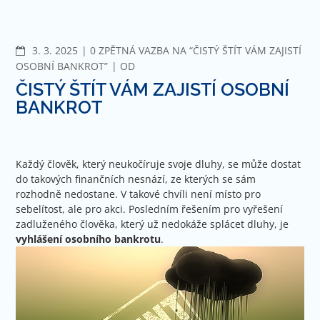
Jít
na
obsah
KOMENTÁŘE
3. 3. 2025
0 ZPĚTNÁ VAZBA NA “ČISTÝ ŠTÍT VÁM ZAJISTÍ
OSOBNÍ BANKROT”
OD
ČISTÝ ŠTÍT VÁM ZAJISTÍ OSOBNÍ
BANKROT
Každý člověk, který neukočíruje svoje dluhy, se může dostat
do takových finančních nesnází, ze kterých se sám
rozhodně nedostane. V takové chvíli není místo pro
sebelítost, ale pro akci. Posledním řešením pro vyřešení
zadluženého člověka, který už nedokáže splácet dluhy, je
vyhlášení osobního bankrotu
.