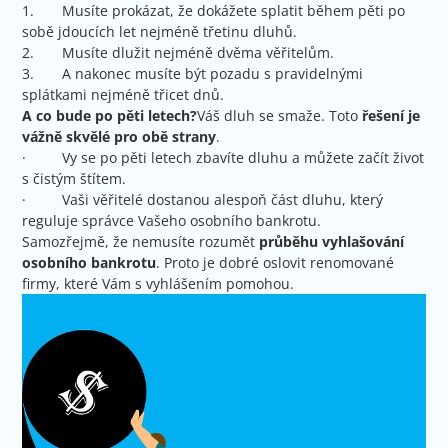
1. Musíte prokázat, že dokážete splatit během pěti po
sobě jdoucích let nejméně třetinu dluhů.
2. Musíte dlužit nejméně dvěma věřitelům.
3. A nakonec musíte být pozadu s pravidelnými
splátkami nejméně třicet dnů.
A co bude po pěti letech?
Váš dluh se smaže. Toto
řešení je
vážně skvělé pro obě strany
.
· Vy se po pěti letech zbavíte dluhu a můžete začít život
s čistým štítem.
· Vaši věřitelé dostanou alespoň část dluhu, který
reguluje správce Vašeho osobního bankrotu.
Samozřejmě, že nemusíte rozumět
průběhu vyhlašování
osobního bankrotu
. Proto je dobré oslovit renomované
firmy, které Vám s vyhlášením pomohou.