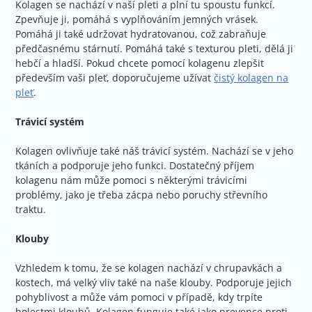
Kolagen se nachází v naší pleti a plní tu spoustu funkcí.
Zpevňuje ji, pomáhá s vyplňováním jemných vrásek.
Pomáhá ji také udržovat hydratovanou, což zabraňuje
předčasnému stárnutí. Pomáhá také s texturou pleti, dělá ji
hebčí a hladší. Pokud chcete pomocí kolagenu zlepšit
především vaši pleť, doporučujeme užívat
čistý kolagen na
pleť
.
Trávicí systém
Kolagen ovlivňuje také náš trávicí systém. Nachází se v jeho
tkáních a podporuje jeho funkci. Dostatečný příjem
kolagenu nám může pomoci s některými trávicími
problémy, jako je třeba zácpa nebo poruchy střevního
traktu.
Klouby
Vzhledem k tomu, že se kolagen nachází v chrupavkách a
kostech, má velký vliv také na naše klouby. Podporuje jejich
pohyblivost a může vám pomoci v případě, kdy trpíte
bolestmi kloubů. Kolagen funguje také jako prevence proti