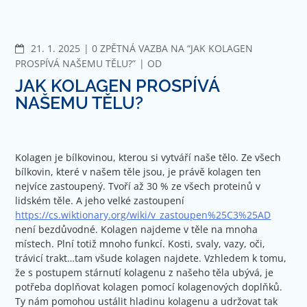
Jít
na
obsah
KOMENTÁŘE
21. 1. 2025
0 ZPĚTNÁ VAZBA NA “JAK KOLAGEN
PROSPÍVÁ NAŠEMU TĚLU?”
OD
JAK KOLAGEN PROSPÍVÁ
NAŠEMU TĚLU?
Kolagen je bílkovinou, kterou si vytváří naše tělo. Ze všech
bílkovin, které v našem těle jsou, je právě kolagen ten
nejvíce zastoupený. Tvoří až 30 % ze všech proteinů v
lidském těle. A jeho velké zastoupení
https://cs.wiktionary.org/wiki/v_zastoupen%25C3%25AD
není bezdůvodné. Kolagen najdeme v těle na mnoha
místech. Plní totiž mnoho funkcí. Kosti, svaly, vazy, oči,
trávicí trakt…tam všude kolagen najdete.
Vzhledem k tomu,
že s postupem stárnutí kolagenu z našeho těla ubývá, je
potřeba doplňovat kolagen pomocí kolagenových doplňků.
Ty nám pomohou ustálit hladinu kolagenu a udržovat tak