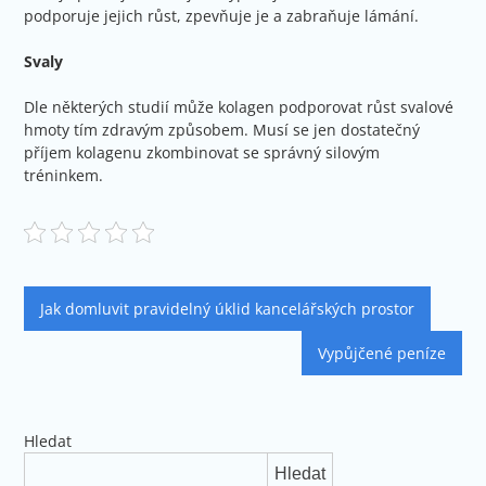
podporuje jejich růst, zpevňuje je a zabraňuje lámání.
Svaly
Dle některých studií může kolagen podporovat růst svalové
hmoty tím zdravým způsobem. Musí se jen dostatečný
příjem kolagenu zkombinovat se správný silovým
tréninkem.
Navigace
Jak domluvit pravidelný úklid kancelářských prostor
pro
Vypůjčené peníze
příspěvek
Hledat
Hledat