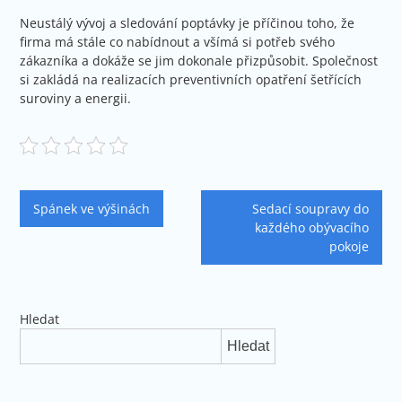
Neustálý vývoj a sledování poptávky je příčinou toho, že
firma má stále co nabídnout a všímá si potřeb svého
zákazníka a dokáže se jim dokonale přizpůsobit. Společnost
si zakládá na realizacích preventivních opatření šetřících
suroviny a energii.
Navigace
Spánek ve výšinách
Sedací soupravy do
pro
každého obývacího
pokoje
příspěvek
Hledat
Hledat