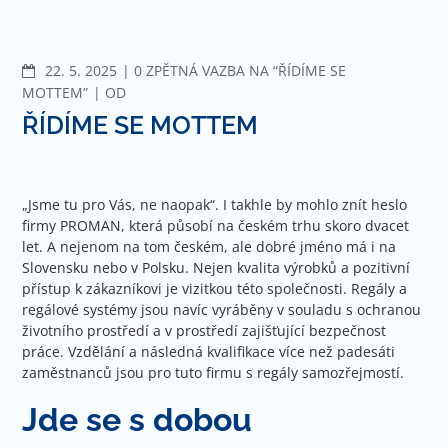
Jít
na
obsah
KOMENTÁŘE
22. 5. 2025
0 ZPĚTNÁ VAZBA NA “ŘÍDÍME SE
MOTTEM”
OD
ŘÍDÍME SE MOTTEM
„Jsme tu pro Vás, ne naopak“. I takhle by mohlo znít heslo
firmy PROMAN, která působí na českém trhu skoro dvacet
let. A nejenom na tom českém, ale dobré jméno má i na
Slovensku nebo v Polsku. Nejen kvalita výrobků a pozitivní
přístup k zákazníkovi je vizitkou této společnosti. Regály a
regálové systémy jsou navíc vyráběny v souladu s ochranou
životního prostředí a v prostředí zajišťující bezpečnost
práce. Vzdělání a následná kvalifikace více než padesáti
zaměstnanců jsou pro tuto firmu s
regály
samozřejmostí.
Jde se s dobou