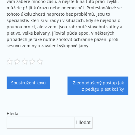
vám zabere mnoho času, a nejste-li na tuto práci zvyklí,
můžete přijít k úrazu nebo onemocnět. Profesionálové se
tohoto úkolu zhostí naprosto bez problémů, jsou to
specialisté, kteří si ví rady i v situacích, kdy se nejedná o
pouhou ornici, ale v zemi jsou zahrnuté stavební sutiny a
pletivo, velké balvany, jílovitá půda apod. V některých
případech je také nutné zhotovit ochranné pažení proti
sesuvu zeminy a zavalení výkopové jámy.
Navigace
Soustružení kovu
Zjednodušený postup jak
pro
z pedigu plést košíky
příspěvek
Hledat
Hledat