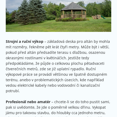
Strojní a ruční výkop
– základová deska pro altán by mohla
mít rozměry, řekněme pět krát čtyři metry. Může být i větší,
pokud před altán předsadíte terasu s dlažbou, osazenou
okrasnými rostlinami v květináčích. Jestliže tedy
předpokládáme, že půjde o celkovou plochu pětadvaceti
čtverečních metrů, zde se již uplatní rypadlo. Ruční
výkopové práce se provádí většinou ve špatně dostupném
terénu, anebo v problematických úsecích, kde například
vedou elektrické kabely nebo vodovodní či kanalizační
potrubí.
Profesionál nebo amatér
– chcete-li se do toho pustit sami,
pak si uvědomte, že jde o poměrně velkou dřinu. Vykopat
jámu pro takovou stavbu, do hloubky cca jednoho metru,