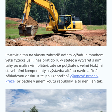
Postavit altán na vlastní zahradě ovšem vyžaduje mnohem
větší fyzické úsilí, než brát do ruky štětec a vytvářet s ním
tahy po malířském plátně, zde se potýkáte s velmi těžkými
stavebními komponenty a výstavba altánu navíc začíná
základovou desku. K té jsou zapotřebí
výkopové práce v
Praze
, případně v jiném koutu republiky, a to není jen tak.