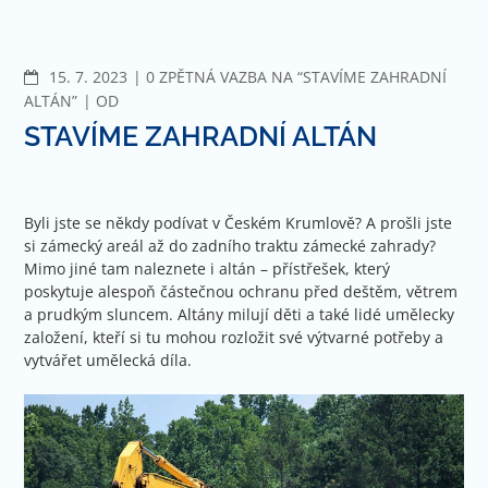
Jít
na
obsah
KOMENTÁŘE
15. 7. 2023
0 ZPĚTNÁ VAZBA NA “STAVÍME ZAHRADNÍ
ALTÁN”
OD
STAVÍME ZAHRADNÍ ALTÁN
Byli jste se někdy podívat v Českém Krumlově? A prošli jste
si zámecký areál až do zadního traktu zámecké zahrady?
Mimo jiné tam naleznete i altán – přístřešek, který
poskytuje alespoň částečnou ochranu před deštěm, větrem
a prudkým sluncem. Altány milují děti a také lidé umělecky
založení, kteří si tu mohou rozložit své výtvarné potřeby a
vytvářet umělecká díla.