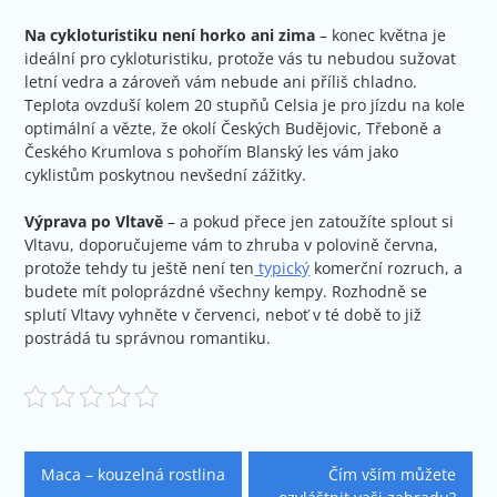
Na cykloturistiku není horko ani zima
– konec května je
ideální pro cykloturistiku, protože vás tu nebudou sužovat
letní vedra a zároveň vám nebude ani příliš chladno.
Teplota ovzduší kolem 20 stupňů Celsia je pro jízdu na kole
optimální a vězte, že okolí Českých Budějovic, Třeboně a
Českého Krumlova s pohořím Blanský les vám jako
cyklistům poskytnou nevšední zážitky.
Výprava po Vltavě
– a pokud přece jen zatoužíte splout si
Vltavu, doporučujeme vám to zhruba v polovině června,
protože tehdy tu ještě není ten
typický
komerční rozruch, a
budete mít poloprázdné všechny kempy. Rozhodně se
splutí Vltavy vyhněte v červenci, neboť v té době to již
postrádá tu správnou romantiku.
Navigace
Maca – kouzelná rostlina
Čím vším můžete