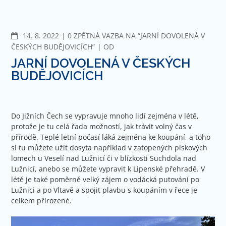
Jít
na
obsah
KOMENTÁŘE
14. 8. 2022
0 ZPĚTNÁ VAZBA NA “JARNÍ DOVOLENÁ V
ČESKÝCH BUDĚJOVICÍCH”
OD
JARNÍ DOVOLENÁ V ČESKÝCH
BUDĚJOVICÍCH
Do Jižních Čech se vypravuje mnoho lidí zejména v létě,
protože je tu celá řada možností, jak trávit volný čas v
přírodě. Teplé letní počasí láká zejména ke koupání, a toho
si tu můžete užít dosyta například v zatopených pískových
lomech u Veselí nad Lužnicí či v blízkosti Suchdola nad
Lužnicí, anebo se můžete vypravit k Lipenské přehradě. V
létě je také poměrně velký zájem o vodácká putování po
Lužnici a po Vltavě a spojit plavbu s koupáním v řece je
celkem přirozené.