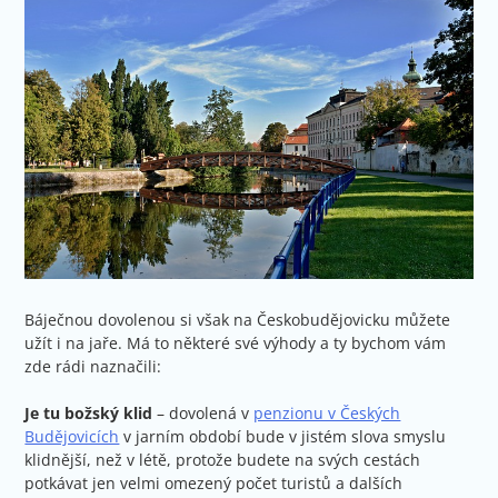
Báječnou dovolenou si však na Českobudějovicku můžete
užít i na jaře. Má to některé své výhody a ty bychom vám
zde rádi naznačili:
Je tu božský klid
– dovolená v
penzionu v Českých
Budějovicích
v jarním období bude v jistém slova smyslu
klidnější, než v létě, protože budete na svých cestách
potkávat jen velmi omezený počet turistů a dalších