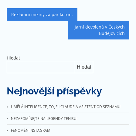
Navigace
Reklamní mikiny za pár korun.
pro
Jarní dovolená v Českých
příspěvek
Budějovicích
Hledat
Hledat
Nejnovější příspěvky
UMĚLÁ INTELIGENCE, TO JE I CLAUDE A ASISTENT OD SEZNAMU
NEZAPOMÍNEJTE NA LEGENDY TENISU!
FENOMÉN INSTAGRAM