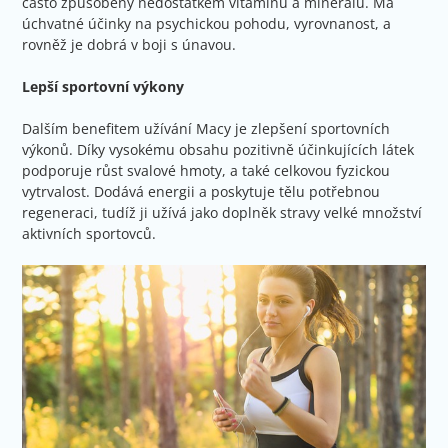
často způsobeny nedostatkem vitamínů a minerálů. Má
úchvatné účinky na psychickou pohodu, vyrovnanost, a
rovněž je dobrá v boji s únavou.
Lepší sportovní výkony
Dalším benefitem užívání Macy je zlepšení sportovních
výkonů. Díky vysokému obsahu pozitivně účinkujících látek
podporuje růst svalové hmoty, a také celkovou fyzickou
vytrvalost. Dodává energii a poskytuje tělu potřebnou
regeneraci, tudíž ji užívá jako doplněk stravy velké množství
aktivních sportovců.