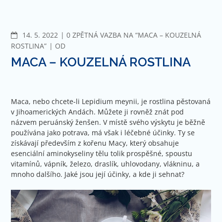
Jít
na
obsah
KOMENTÁŘE
14. 5. 2022
0 ZPĚTNÁ VAZBA NA “MACA – KOUZELNÁ
ROSTLINA”
OD
MACA – KOUZELNÁ ROSTLINA
Maca, nebo chcete-li Lepidium meynii, je rostlina pěstovaná
v Jihoamerických Andách. Můžete ji rovněž znát pod
názvem peruánský ženšen. V místě svého výskytu je běžně
používána jako potrava, má však i léčebné účinky. Ty se
získávají především z kořenu Macy, který obsahuje
esenciální aminokyseliny tělu tolik prospěšné, spoustu
vitamínů, vápník, železo, draslík, uhlovodany, vlákninu, a
mnoho dalšího. Jaké jsou její účinky, a kde ji sehnat?