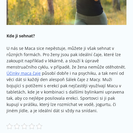
Kde ji sehnat?
U nás se Maca sice nepěstuje, můžete ji však sehnat v
různých formách. Pro ženy jsou pak ideální čaje, které lze
zakoupit například v lékárně, a slouží k úpravě
menstruačního cyklu, v případě, že žena nemůže otěhotnět.
Účinky maca čaje
působí dobře i na psychiku, a tak není od
věci dát si každý den alespoň šálek čaje z Macy. Muži
bojující s potížemi s erekcí pak nejčastěji využívají Macu v
tabletách, kde je v kombinaci s dalšími bylinkami upravena
tak, aby co nejlépe posilovala erekci. Sportovci si ji pak
kupují v prášku, který lze rozmíchat ve vodě, jogurtu, či
jiném jídle, a je ideální dát si vždy na snídani.